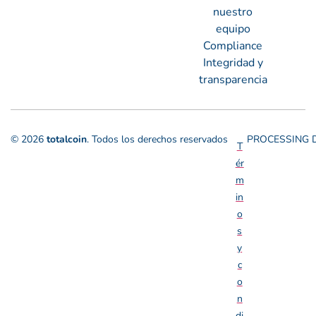
nuestro
equipo
Compliance
Integridad y
transparencia
© 2026
totalcoin
. Todos los derechos reservados
PROCESSING D
T
ér
m
in
o
s
y
c
o
n
di